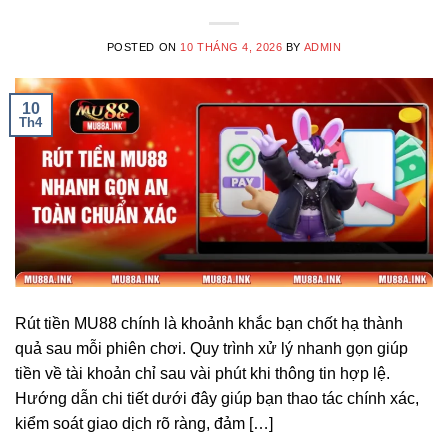
POSTED ON
10 THÁNG 4, 2026
BY
ADMIN
10
Th4
Rút tiền MU88 chính là khoảnh khắc bạn chốt hạ thành
quả sau mỗi phiên chơi. Quy trình xử lý nhanh gọn giúp
tiền về tài khoản chỉ sau vài phút khi thông tin hợp lệ.
Hướng dẫn chi tiết dưới đây giúp bạn thao tác chính xác,
kiểm soát giao dịch rõ ràng, đảm […]