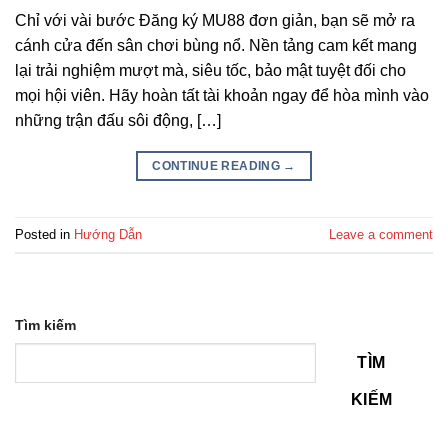
Chỉ với vài bước Đăng ký MU88 đơn giản, bạn sẽ mở ra
cánh cửa đến sân chơi bùng nổ. Nền tảng cam kết mang
lại trải nghiệm mượt mà, siêu tốc, bảo mật tuyệt đối cho
mọi hội viên. Hãy hoàn tất tài khoản ngay để hòa mình vào
những trận đấu sôi động, […]
CONTINUE READING
→
Posted in
Hướng Dẫn
Leave a comment
Tìm kiếm
TÌM
KIẾM