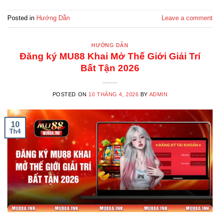
Posted in
Hướng Dẫn
Leave a comment
HƯỚNG DẪN
Đăng ký MU88 Khai Mở Thế Giới Giải Trí
Bất Tận 2026
POSTED ON
10 THÁNG 4, 2026
BY
ADMIN
10
Th4