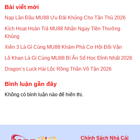
Bài viết mới
Nạp Lần Đầu MU88 Ưu Đãi Khủng Cho Tân Thủ 2026
Kích Hoạt Hoàn Trả MU88 Nhận Ngay Tiền Thưởng
Khủng
Xiên 3 Là Gì Cùng MU88 Khám Phá Cơ Hội Đổi Vận
Lô Khan Là Gì Cùng MU88 Bí Ẩn Số Học Đỉnh Nhất 2026
Dragon’s Luck Hái Lộc Rồng Thần Vô Tận 2026
Bình luận gần đây
Không có bình luận nào để hiển thị.
Chính Sách Nhà Cái