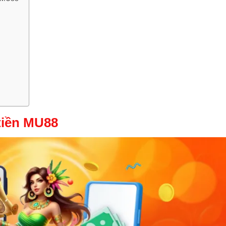
 tiền MU88