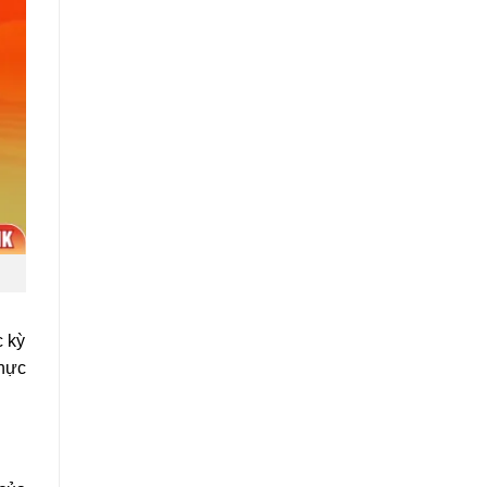
c kỳ
thực