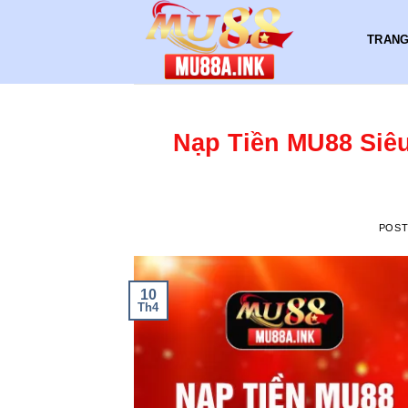
Skip
to
TRANG
content
Nạp Tiền MU88 Siê
POS
10
Th4