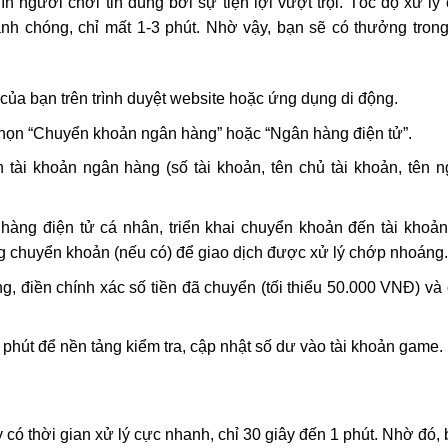
người chơi tin dùng bởi sự tiện lợi vượt trội. Tốc độ xử lý
h chóng, chỉ mất 1-3 phút. Nhờ vậy, bạn sẽ có thưởng trong
ủa bạn trên trình duyệt website hoặc ứng dụng di động.
chọn “Chuyển khoản ngân hàng” hoặc “Ngân hàng điện tử”.
n tài khoản ngân hàng (số tài khoản, tên chủ tài khoản, tên 
àng điện tử cá nhân, triển khai chuyển khoản đến tài khoả
 chuyển khoản (nếu có) để giao dịch được xử lý chớp nhoáng.
g, điền chính xác số tiền đã chuyển (tối thiểu 50.000 VNĐ) và
phút để nền tảng kiểm tra, cập nhật số dư vào tài khoản game.
ày có thời gian xử lý cực nhanh, chỉ 30 giây đến 1 phút. Nhờ đó,