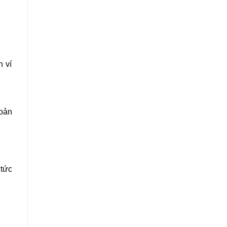
n ví
hoản
 tức