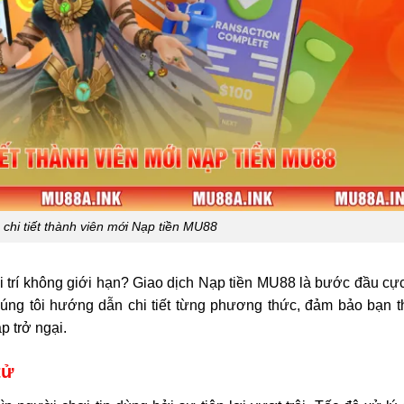
chi tiết thành viên mới Nạp tiền MU88
i trí không giới hạn? Giao dịch Nạp tiền MU88 là bước đầu cự
húng tôi hướng dẫn chi tiết từng phương thức, đảm bảo bạn 
p trở ngại.
tử