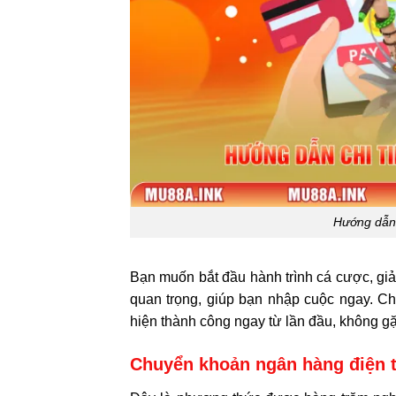
Hướng dẫn 
Bạn muốn bắt đầu hành trình cá cược, giả
quan trọng, giúp bạn nhập cuộc ngay. C
hiện thành công ngay từ lần đầu, không gặ
Chuyển khoản ngân hàng điện 