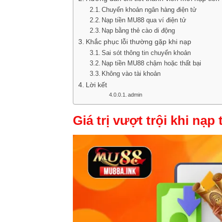
Chuyển khoản ngân hàng điện tử
Nạp tiền MU88 qua ví điện tử
Nạp bằng thẻ cào di động
Khắc phục lỗi thường gặp khi nạp
Sai sót thông tin chuyển khoản
Nạp tiền MU88 chậm hoặc thất bại
Không vào tài khoản
Lời kết
admin
Giá trị vượt trội khi nạp