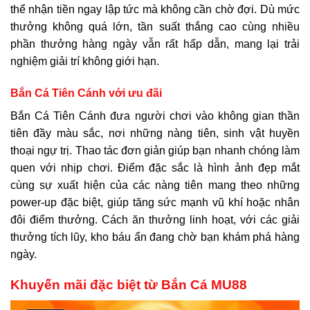
thể nhận tiền ngay lập tức mà không cần chờ đợi. Dù mức
thưởng không quá lớn, tần suất thắng cao cùng nhiều
phần thưởng hàng ngày vẫn rất hấp dẫn, mang lại trải
nghiệm giải trí không giới hạn.
Bắn Cá Tiên Cánh với ưu đãi
Bắn Cá Tiên Cánh đưa người chơi vào không gian thần
tiên đầy màu sắc, nơi những nàng tiên, sinh vật huyền
thoại ngự trị. Thao tác đơn giản giúp bạn nhanh chóng làm
quen với nhịp chơi. Điểm đặc sắc là hình ảnh đẹp mắt
cùng sự xuất hiện của các nàng tiên mang theo những
power-up đặc biệt, giúp tăng sức mạnh vũ khí hoặc nhân
đôi điểm thưởng. Cách ăn thưởng linh hoạt, với các giải
thưởng tích lũy, kho báu ẩn đang chờ bạn khám phá hàng
ngày.
Khuyến mãi đặc biệt từ Bắn Cá MU88