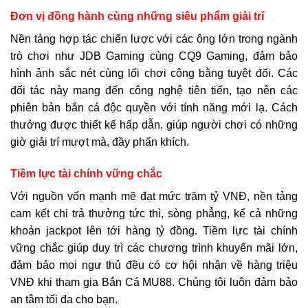
Đơn vị đồng hành cùng những siêu phẩm giải trí
Nền tảng hợp tác chiến lược với các ông lớn trong ngành
trò chơi như JDB Gaming cùng CQ9 Gaming, đảm bảo
hình ảnh sắc nét cùng lối chơi công bằng tuyệt đối. Các
đối tác này mang đến công nghệ tiên tiến, tạo nên các
phiên bản bắn cá độc quyền với tính năng mới lạ. Cách
thưởng được thiết kế hấp dẫn, giúp người chơi có những
giờ giải trí mượt mà, đầy phấn khích.
Tiềm lực tài chính vững chắc
Với nguồn vốn mạnh mẽ đạt mức trăm tỷ VNĐ, nền tảng
cam kết chi trả thưởng tức thì, sòng phẳng, kể cả những
khoản jackpot lên tới hàng tỷ đồng. Tiềm lực tài chính
vững chắc giúp duy trì các chương trình khuyến mãi lớn,
đảm bảo mọi ngư thủ đều có cơ hội nhận về hàng triệu
VNĐ khi tham gia Bắn Cá MU88. Chúng tôi luôn đảm bảo
an tâm tối đa cho bạn.