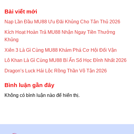
Bài viết mới
Nạp Lần Đầu MU88 Ưu Đãi Khủng Cho Tân Thủ 2026
Kích Hoạt Hoàn Trả MU88 Nhận Ngay Tiền Thưởng
Khủng
Xiên 3 Là Gì Cùng MU88 Khám Phá Cơ Hội Đổi Vận
Lô Khan Là Gì Cùng MU88 Bí Ẩn Số Học Đỉnh Nhất 2026
Dragon’s Luck Hái Lộc Rồng Thần Vô Tận 2026
Bình luận gần đây
Không có bình luận nào để hiển thị.