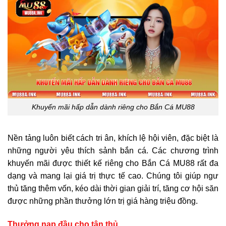
Khuyến mãi hấp dẫn dành riêng cho Bắn Cá MU88
Nền tảng luôn biết cách tri ân, khích lệ hội viên, đặc biệt là
những người yêu thích sảnh bắn cá. Các chương trình
khuyến mãi được thiết kế riêng cho Bắn Cá MU88 rất đa
dạng và mang lại giá trị thực tế cao. Chúng tôi giúp ngư
thủ tăng thêm vốn, kéo dài thời gian giải trí, tăng cơ hội săn
được những phần thưởng lớn trị giá hàng triệu đồng.
Thưởng nạp đầu cho tân thủ