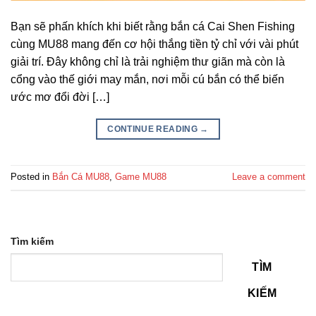
Bạn sẽ phấn khích khi biết rằng bắn cá Cai Shen Fishing
cùng MU88 mang đến cơ hội thắng tiền tỷ chỉ với vài phút
giải trí. Đây không chỉ là trải nghiệm thư giãn mà còn là
cổng vào thế giới may mắn, nơi mỗi cú bắn có thể biến
ước mơ đổi đời […]
CONTINUE READING
→
Posted in
Bắn Cá MU88
,
Game MU88
Leave a comment
Tìm kiếm
TÌM
KIẾM