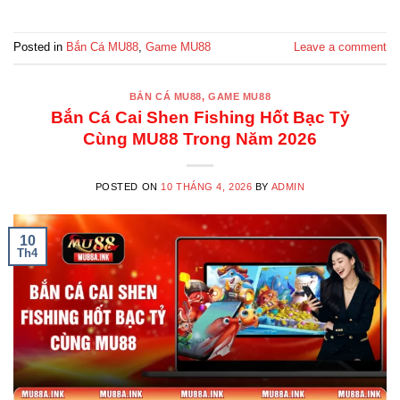
Posted in
Bắn Cá MU88
,
Game MU88
Leave a comment
BẮN CÁ MU88
,
GAME MU88
Bắn Cá Cai Shen Fishing Hốt Bạc Tỷ
Cùng MU88 Trong Năm 2026
POSTED ON
10 THÁNG 4, 2026
BY
ADMIN
10
Th4