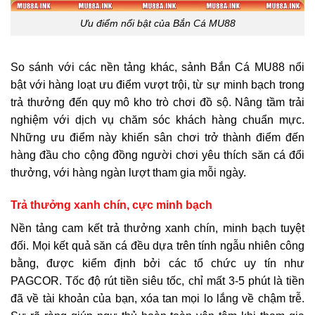
Ưu điểm nổi bật của Bắn Cá MU88
So sánh với các nền tảng khác, sảnh Bắn Cá MU88 nổi
bật với hàng loạt ưu điểm vượt trội, từ sự minh bạch trong
trả thưởng đến quy mô kho trò chơi đồ sộ. Nâng tầm trải
nghiệm với dịch vụ chăm sóc khách hàng chuẩn mực.
Những ưu điểm này khiến sân chơi trở thành điểm đến
hàng đầu cho cộng đồng người chơi yêu thích săn cá đổi
thưởng, với hàng ngàn lượt tham gia mỗi ngày.
Trả thưởng xanh chín, cực minh bạch
Nền tảng cam kết trả thưởng xanh chín, minh bạch tuyệt
đối. Mọi kết quả săn cá đều dựa trên tính ngẫu nhiên công
bằng, được kiểm định bởi các tổ chức uy tín như
PAGCOR. Tốc độ rút tiền siêu tốc, chỉ mất 3-5 phút là tiền
đã về tài khoản của bạn, xóa tan mọi lo lắng về chậm trễ.