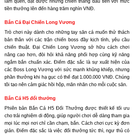
làm quen, đạt được những chiến thắng đầu tiên với mức
tiền thưởng lên đến hàng trăm nghìn VNĐ.
Bắn Cá Đại Chiến Long Vương
Trò chơi này dành cho những tay săn cá muốn thử thách
bản thân với các trận chiến boss đầy kịch tính, yêu cầu
chiến thuật. Đại Chiến Long Vương sở hữu cách chơi
nâng cao hơn, đòi hỏi khả năng phối hợp cùng kỹ năng
ngắm bắn chuẩn xác. Điểm đặc sắc là sự xuất hiện của
các Boss Long Vương với sức mạnh khủng khiếp, nhưng
phần thưởng khi hạ gục có thể đạt 1.000.000 VNĐ. Chúng
tôi tạo nên cảm giác hồi hộp, mãn nhãn cho mỗi cuộc săn.
Bắn Cá H5 đổi thưởng
Phiên bản Bắn Cá H5 Đổi Thưởng được thiết kế tối ưu
cho trải nghiệm di động, giúp người chơi dễ dàng tham gia
mọi lúc mọi nơi chỉ cần chạm, bắn. Cách chơi cực kỳ đơn
giản. Điểm đặc sắc là việc đổi thưởng tức thì, ngư thủ có