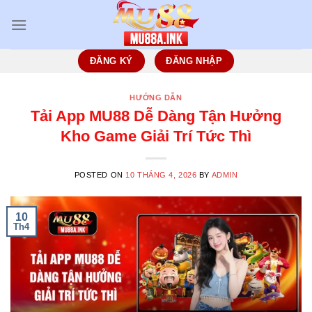
Skip
to
content
ĐĂNG KÝ
ĐĂNG NHẬP
HƯỚNG DẪN
Tải App MU88 Dễ Dàng Tận Hưởng
Kho Game Giải Trí Tức Thì
POSTED ON
10 THÁNG 4, 2026
BY
ADMIN
10
Th4