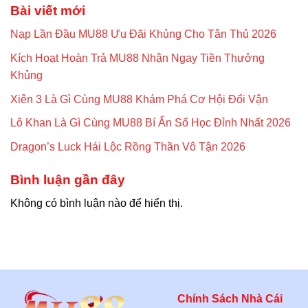
Bài viết mới
Nạp Lần Đầu MU88 Ưu Đãi Khủng Cho Tân Thủ 2026
Kích Hoạt Hoàn Trả MU88 Nhận Ngay Tiền Thưởng
Khủng
Xiên 3 Là Gì Cùng MU88 Khám Phá Cơ Hội Đổi Vận
Lô Khan Là Gì Cùng MU88 Bí Ẩn Số Học Đỉnh Nhất 2026
Dragon’s Luck Hái Lộc Rồng Thần Vô Tận 2026
Bình luận gần đây
Không có bình luận nào để hiển thị.
Chính Sách Nhà Cái