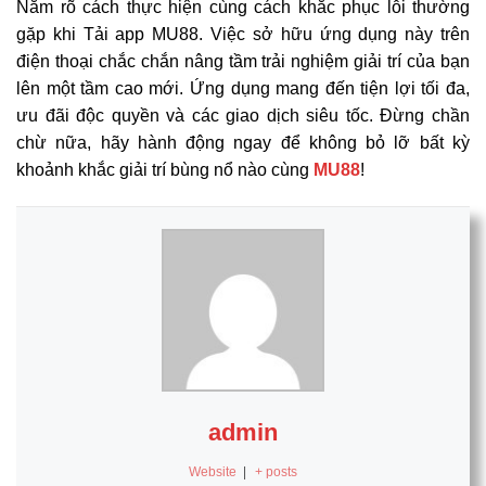
Nắm rõ cách thực hiện cùng cách khắc phục lỗi thường
gặp khi Tải app MU88. Việc sở hữu ứng dụng này trên
điện thoại chắc chắn nâng tầm trải nghiệm giải trí của bạn
lên một tầm cao mới. Ứng dụng mang đến tiện lợi tối đa,
ưu đãi độc quyền và các giao dịch siêu tốc. Đừng chần
chừ nữa, hãy hành động ngay để không bỏ lỡ bất kỳ
khoảnh khắc giải trí bùng nổ nào cùng
MU88
!
admin
Website
|
+ posts