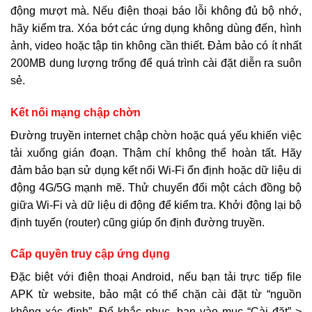
động mượt mà. Nếu điện thoại báo lỗi không đủ bộ nhớ,
hãy kiểm tra. Xóa bớt các ứng dụng không dùng đến, hình
ảnh, video hoặc tập tin không cần thiết. Đảm bảo có ít nhất
200MB dung lượng trống để quá trình cài đặt diễn ra suôn
sẻ.
Kết nối mạng chập chờn
Đường truyền internet chập chờn hoặc quá yếu khiến việc
tải xuống gián đoạn. Thậm chí không thể hoàn tất. Hãy
đảm bảo bạn sử dụng kết nối Wi-Fi ổn định hoặc dữ liệu di
động 4G/5G mạnh mẽ. Thử chuyển đổi một cách đồng bộ
giữa Wi-Fi và dữ liệu di động để kiểm tra. Khởi động lại bộ
định tuyến (router) cũng giúp ổn định đường truyền.
Cấp quyền truy cập ứng dụng
Đặc biệt với điện thoại Android, nếu bạn tải trực tiếp file
APK từ website, bảo mật có thể chặn cài đặt từ “nguồn
không xác định”. Để khắc phục, bạn vào mục “Cài đặt” >