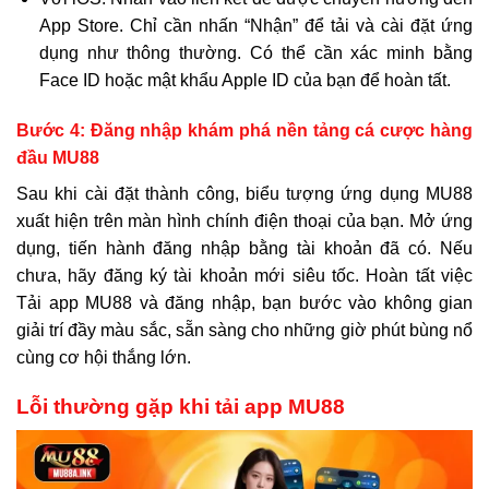
App Store. Chỉ cần nhấn “Nhận” để tải và cài đặt ứng
dụng như thông thường. Có thể cần xác minh bằng
Face ID hoặc mật khẩu Apple ID của bạn để hoàn tất.
Bước 4: Đăng nhập khám phá nền tảng cá cược hàng
đầu MU88
Sau khi cài đặt thành công, biểu tượng ứng dụng MU88
xuất hiện trên màn hình chính điện thoại của bạn. Mở ứng
dụng, tiến hành đăng nhập bằng tài khoản đã có. Nếu
chưa, hãy đăng ký tài khoản mới siêu tốc. Hoàn tất việc
Tải app MU88 và đăng nhập, bạn bước vào không gian
giải trí đầy màu sắc, sẵn sàng cho những giờ phút bùng nổ
cùng cơ hội thắng lớn.
Lỗi thường gặp khi tải app MU88