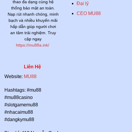
thao đa dạng cùng hệ
Đại lý
thống bảo mật an toàn.
CEO MU88
Nạp rút nhanh chóng, minh
bạch và nhiều khuyến mãi
hấp dẫn giúp người chơi
an tâm trải nghiệm. Truy
cập ngay
https://mu88a.ink/
Liên Hệ
Website:
MU88
Hashtags: #mu88
#mu88casino
#slotgamemu88
#nhacaimu88
#dangkymu88