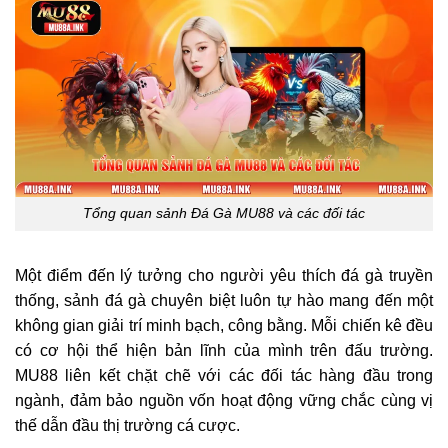
Tổng quan sảnh Đá Gà MU88 và các đối tác
Một điểm đến lý tưởng cho người yêu thích đá gà truyền
thống, sảnh đá gà chuyên biệt luôn tự hào mang đến một
không gian giải trí minh bạch, công bằng. Mỗi chiến kê đều
có cơ hội thể hiện bản lĩnh của mình trên đấu trường.
MU88 liên kết chặt chẽ với các đối tác hàng đầu trong
ngành, đảm bảo nguồn vốn hoạt động vững chắc cùng vị
thế dẫn đầu thị trường cá cược.