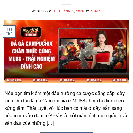
POSTED ON
10 THÁNG 4, 2026
BY
ADMIN
10
Th4
Nếu bạn tìm kiếm một đấu trường cá cược đẳng cấp, đầy
kịch tính thì đá gà Campuchia ở MU88 chính là điểm đến
xứng tầm. Thật tuyệt vời lúc bạn có mặt ở đây, sẵn sàng
hòa mình vào đam mê! Đây là một màn trình diễn giải trí và
sàn đấu của những […]