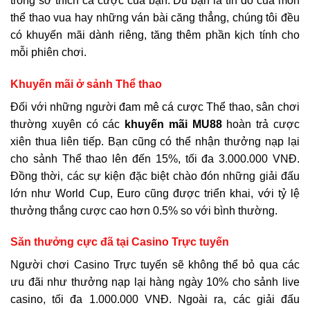
trong sở thích cá cược của bạn. Dù bạn là tín đồ của môn
thể thao vua hay những ván bài căng thẳng, chúng tôi đều
có khuyến mãi dành riêng, tăng thêm phần kịch tính cho
mỗi phiên chơi.
Khuyến mãi ở sảnh Thể thao
Đối với những người đam mê cá cược Thể thao, sân chơi
thường xuyên có các
khuyến mãi MU88
hoàn trả cược
xiên thua liên tiếp. Bạn cũng có thể nhận thưởng nạp lại
cho sảnh Thể thao lên đến 15%, tối đa 3.000.000 VNĐ.
Đồng thời, các sự kiện đặc biệt chào đón những giải đấu
lớn như World Cup, Euro cũng được triển khai, với tỷ lệ
thưởng thắng cược cao hơn 0.5% so với bình thường.
Săn thưởng cực đã tại Casino Trực tuyến
Người chơi Casino Trực tuyến sẽ không thể bỏ qua các
ưu đãi như thưởng nạp lại hàng ngày 10% cho sảnh live
casino, tối đa 1.000.000 VNĐ. Ngoài ra, các giải đấu