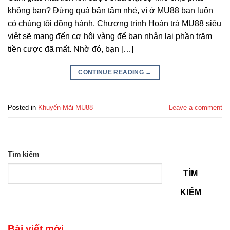
không bạn? Đừng quá bận tâm nhé, vì ở MU88 bạn luôn
có chúng tôi đồng hành. Chương trình Hoàn trả MU88 siêu
việt sẽ mang đến cơ hội vàng để bạn nhận lại phần trăm
tiền cược đã mất. Nhờ đó, bạn […]
CONTINUE READING
→
Posted in
Khuyến Mãi MU88
Leave a comment
Tìm kiếm
TÌM
KIẾM
Bài viết mới