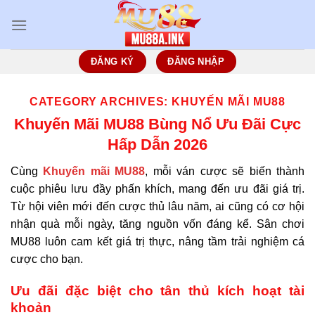
Skip
to
content
ĐĂNG KÝ
ĐĂNG NHẬP
CATEGORY ARCHIVES:
KHUYẾN MÃI MU88
Khuyến Mãi MU88 Bùng Nổ Ưu Đãi Cực
Hấp Dẫn 2026
Cùng
Khuyến mãi MU88
, mỗi ván cược sẽ biến thành
cuộc phiêu lưu đầy phấn khích, mang đến ưu đãi giá trị.
Từ hội viên mới đến cược thủ lâu năm, ai cũng có cơ hội
nhận quà mỗi ngày, tăng nguồn vốn đáng kể. Sân chơi
MU88 luôn cam kết giá trị thực, nâng tầm trải nghiệm cá
cược cho bạn.
Ưu đãi đặc biệt cho tân thủ kích hoạt tài
khoản