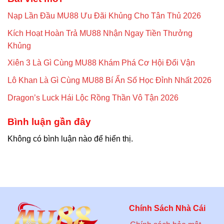
Nạp Lần Đầu MU88 Ưu Đãi Khủng Cho Tân Thủ 2026
Kích Hoạt Hoàn Trả MU88 Nhận Ngay Tiền Thưởng
Khủng
Xiên 3 Là Gì Cùng MU88 Khám Phá Cơ Hội Đổi Vận
Lô Khan Là Gì Cùng MU88 Bí Ẩn Số Học Đỉnh Nhất 2026
Dragon’s Luck Hái Lộc Rồng Thần Vô Tận 2026
Bình luận gần đây
Không có bình luận nào để hiển thị.
Chính Sách Nhà Cái