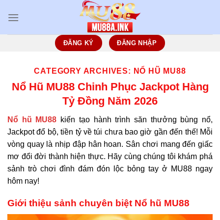
Skip
to
content
ĐĂNG KÝ
ĐĂNG NHẬP
CATEGORY ARCHIVES:
NỔ HŨ MU88
Nổ Hũ MU88 Chinh Phục Jackpot Hàng
Tỷ Đồng Năm 2026
Nổ hũ MU88
kiến tạo hành trình săn thưởng bùng nổ,
Jackpot đổ bộ, tiền tỷ về túi chưa bao giờ gần đến thế! Mỗi
vòng quay là nhịp đập hân hoan. Sân chơi mang đến giấc
mơ đổi đời thành hiện thực. Hãy cùng chúng tôi khám phá
sảnh trò chơi đình đám đón lộc bỏng tay ở MU88 ngay
hôm nay!
Giới thiệu sảnh chuyên biệt Nổ hũ MU88