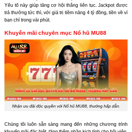
Yếu tố này giúp tăng cơ hội thắng liên tục. Jackpot được
trả thưởng tức thì, với giá trị tiềm năng 4 tỷ đồng, tiền về ví
bạn chỉ trong vài phút.
Khuyến mãi chuyên mục Nổ hũ MU88
Nhận ưu đãi độc quyền với Nổ hũ MU88, thưởng hấp dẫn.
Chúng tôi luôn sẵn sàng mang đến những chương trình
khuyến mãi đặc biệt, tăng thêm phần kịch tính cho hội viên.