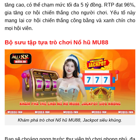
tăng cao, có thể chạm mức tối đa 5 tỷ đồng. RTP đạt 96%,
gia tăng cơ hội chiến thắng cho người chơi. Yếu tố này
mang lại cơ hội chiến thắng công bằng và xanh chín cho
mọi hội viên.
Bộ sưu tập tựa trò chơi Nổ hũ MU88
Khám phá trò chơi Nổ hũ MU88, Jackpot siêu khủng.
Bạn sẽ choáng ngợp trước thư viện trò chơi phong phú, đa