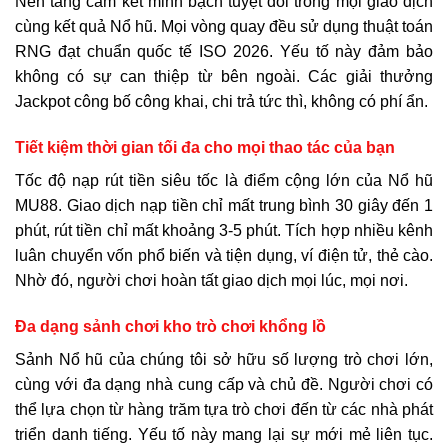
Nền tảng cam kết minh bạch tuyệt đối trong mọi giao dịch
cùng kết quả Nổ hũ. Mọi vòng quay đều sử dụng thuật toán
RNG đạt chuẩn quốc tế ISO 2026. Yếu tố này đảm bảo
không có sự can thiệp từ bên ngoài. Các giải thưởng
Jackpot công bố công khai, chi trả tức thì, không có phí ẩn.
Tiết kiệm thời gian tối đa cho mọi thao tác của bạn
Tốc độ nạp rút tiền siêu tốc là điểm cộng lớn của Nổ hũ
MU88. Giao dịch nạp tiền chỉ mất trung bình 30 giây đến 1
phút, rút tiền chỉ mất khoảng 3-5 phút. Tích hợp nhiều kênh
luân chuyển vốn phổ biến và tiện dụng, ví điện tử, thẻ cào.
Nhờ đó, người chơi hoàn tất giao dịch mọi lúc, mọi nơi.
Đa dạng sảnh chơi kho trò chơi khổng lồ
Sảnh Nổ hũ của chúng tôi sở hữu số lượng trò chơi lớn,
cùng với đa dạng nhà cung cấp và chủ đề. Người chơi có
thể lựa chọn từ hàng trăm tựa trò chơi đến từ các nhà phát
triển danh tiếng. Yếu tố này mang lại sự mới mẻ liên tục.