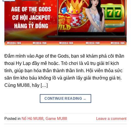
Đắm mình vào Age of the Gods, bạn sẽ khám phá cõi thần
thoại Hy Lạp đầy mê hoặc. Trò chơi là vũ trụ giải trí kịch
tính, giúp bạn hóa thân thành thần linh. Hội viên thỏa sức
săn tìm kho báu khổng lồ và giành lấy giải thưởng giá trị.
Cùng MU88, hãy […]
CONTINUE READING
→
Posted in
Nổ Hũ MU88
,
Game MU88
Leave a comment