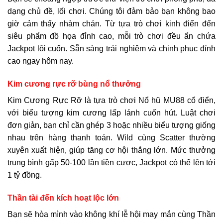
dạng chủ đề, lối chơi. Chúng tôi đảm bảo bạn không bao
giờ cảm thấy nhàm chán. Từ tựa trò chơi kinh điển đến
siêu phẩm đồ họa đỉnh cao, mỗi trò chơi đều ẩn chứa
Jackpot lôi cuốn. Sẵn sàng trải nghiệm và chinh phục đỉnh
cao ngay hôm nay.
Kim cương rực rỡ bùng nổ thưởng
Kim Cương Rực Rỡ là tựa trò chơi Nổ hũ MU88 cổ điển,
với biểu tượng kim cương lấp lánh cuốn hút. Luật chơi
đơn giản, bạn chỉ cần ghép 3 hoặc nhiều biểu tượng giống
nhau trên hàng thanh toán. Wild cùng Scatter thường
xuyên xuất hiện, giúp tăng cơ hội thắng lớn. Mức thưởng
trung bình gấp 50-100 lần tiền cược, Jackpot có thể lên tới
1 tỷ đồng.
Thần tài đến kích hoạt lộc lớn
Bạn sẽ hòa mình vào không khí lễ hội may mắn cùng Thần