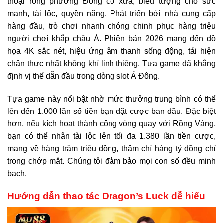
thoại rồng phương Đông cổ xưa, biểu tượng cho sức
mạnh, tài lộc, quyền năng. Phát triển bởi nhà cung cấp
hàng đầu, trò chơi nhanh chóng chinh phục hàng triệu
người chơi khắp châu Á. Phiên bản 2026 mang đến đồ
họa 4K sắc nét, hiệu ứng âm thanh sống động, tái hiện
chân thực nhất không khí linh thiêng. Tựa game đã khẳng
định vị thế dẫn đầu trong dòng slot Á Đông.
Tựa game này nổi bật nhờ mức thưởng trung bình có thể
lên đến 1.000 lần số tiền bạn đặt cược ban đầu. Đặc biệt
hơn, nếu kích hoạt thành công vòng quay với Rồng Vàng,
bạn có thể nhân tài lộc lên tối đa 1.380 lần tiền cược,
mang về hàng trăm triệu đồng, thậm chí hàng tỷ đồng chỉ
trong chớp mắt. Chúng tôi đảm bảo mọi con số đều minh
bạch.
Hướng dẫn thao tác Dragon’s Luck dễ hiểu