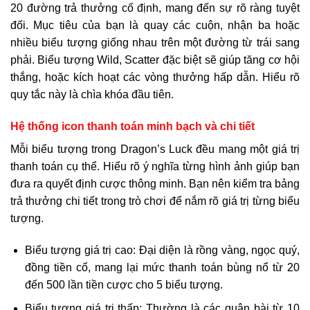
20 đường trả thưởng cố định, mang đến sự rõ ràng tuyệt
đối. Mục tiêu của bạn là quay các cuộn, nhận ba hoặc
nhiều biểu tượng giống nhau trên một đường từ trái sang
phải. Biểu tượng Wild, Scatter đặc biệt sẽ giúp tăng cơ hội
thắng, hoặc kích hoạt các vòng thưởng hấp dẫn. Hiểu rõ
quy tắc này là chìa khóa đầu tiên.
Hệ thống icon thanh toán minh bạch và chi tiết
Mỗi biểu tượng trong Dragon’s Luck đều mang một giá trị
thanh toán cụ thể. Hiểu rõ ý nghĩa từng hình ảnh giúp bạn
đưa ra quyết định cược thông minh. Bạn nên kiểm tra bảng
trả thưởng chi tiết trong trò chơi để nắm rõ giá trị từng biểu
tượng.
Biểu tượng giá trị cao: Đại diện là rồng vàng, ngọc quý,
đồng tiền cổ, mang lại mức thanh toán bùng nổ từ 20
đến 500 lần tiền cược cho 5 biểu tượng.
Biểu tượng giá trị thấp: Thường là các quân bài từ 10