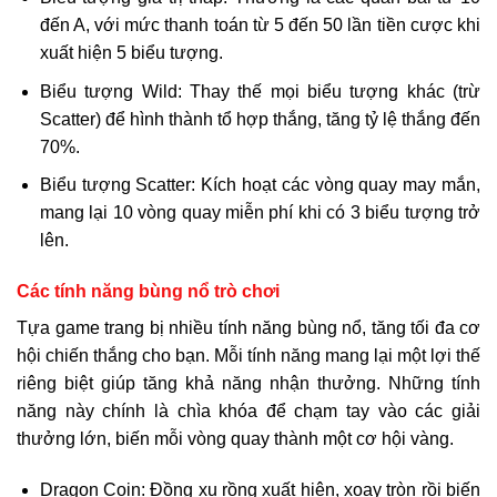
đến A, với mức thanh toán từ 5 đến 50 lần tiền cược khi
xuất hiện 5 biểu tượng.
Biểu tượng Wild: Thay thế mọi biểu tượng khác (trừ
Scatter) để hình thành tổ hợp thắng, tăng tỷ lệ thắng đến
70%.
Biểu tượng Scatter: Kích hoạt các vòng quay may mắn,
mang lại 10 vòng quay miễn phí khi có 3 biểu tượng trở
lên.
Các tính năng bùng nổ trò chơi
Tựa game trang bị nhiều tính năng bùng nổ, tăng tối đa cơ
hội chiến thắng cho bạn. Mỗi tính năng mang lại một lợi thế
riêng biệt giúp tăng khả năng nhận thưởng. Những tính
năng này chính là chìa khóa để chạm tay vào các giải
thưởng lớn, biến mỗi vòng quay thành một cơ hội vàng.
Dragon Coin: Đồng xu rồng xuất hiện, xoay tròn rồi biến