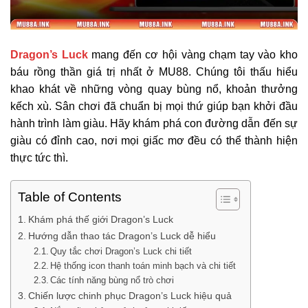
Dragon’s Luck
mang đến cơ hội vàng chạm tay vào kho
báu rồng thần giá trị nhất ở MU88. Chúng tôi thấu hiểu
khao khát về những vòng quay bùng nổ, khoản thưởng
kếch xù. Sân chơi đã chuẩn bị mọi thứ giúp bạn khởi đầu
hành trình làm giàu. Hãy khám phá con đường dẫn đến sự
giàu có đỉnh cao, nơi mọi giấc mơ đều có thể thành hiện
thực tức thì.
Table of Contents
Khám phá thế giới Dragon’s Luck
Hướng dẫn thao tác Dragon’s Luck dễ hiểu
Quy tắc chơi Dragon’s Luck chi tiết
Hệ thống icon thanh toán minh bạch và chi tiết
Các tính năng bùng nổ trò chơi
Chiến lược chinh phục Dragon’s Luck hiệu quả