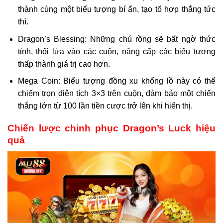
thành cùng một biểu tượng bí ẩn, tạo tổ hợp thắng tức
thì.
Dragon’s Blessing: Những chú rồng sẽ bất ngờ thức
tỉnh, thổi lửa vào các cuộn, nâng cấp các biểu tượng
thấp thành giá trị cao hơn.
Mega Coin: Biểu tượng đồng xu khổng lồ này có thể
chiếm trọn diện tích 3×3 trên cuộn, đảm bảo một chiến
thắng lớn từ 100 lần tiền cược trở lên khi hiển thị.
Chiến lược chinh phục Dragon’s Luck hiệu
quả