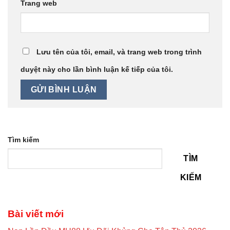
Trang web
Lưu tên của tôi, email, và trang web trong trình
duyệt này cho lần bình luận kế tiếp của tôi.
Tìm kiếm
TÌM
KIẾM
Bài viết mới