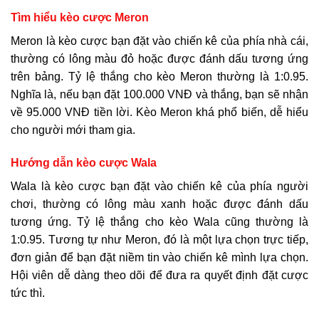
Tìm hiểu kèo cược Meron
Meron là kèo cược bạn đặt vào chiến kê của phía nhà cái,
thường có lông màu đỏ hoặc được đánh dấu tương ứng
trên bảng. Tỷ lệ thắng cho kèo Meron thường là 1:0.95.
Nghĩa là, nếu bạn đặt 100.000 VNĐ và thắng, bạn sẽ nhận
về 95.000 VNĐ tiền lời. Kèo Meron khá phổ biến, dễ hiểu
cho người mới tham gia.
Hướng dẫn kèo cược Wala
Wala là kèo cược bạn đặt vào chiến kê của phía người
chơi, thường có lông màu xanh hoặc được đánh dấu
tương ứng. Tỷ lệ thắng cho kèo Wala cũng thường là
1:0.95. Tương tự như Meron, đó là một lựa chọn trực tiếp,
đơn giản để bạn đặt niềm tin vào chiến kê mình lựa chọn.
Hội viên dễ dàng theo dõi để đưa ra quyết định đặt cược
tức thì.