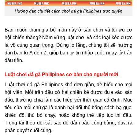
Hướng dẫn chi tiết cách chơi đá gà Philipines trực tuyến
Bạn muốn tham gia bộ môn này ở sân chơi và tối ưu cơ
hội chiến thắng? Nắm vững luật chơi và các loại kèo cược
là vô cùng quan trọng. Đừng lo lắng, chúng tôi sẽ hướng
dẫn bạn từ A đến Z, giúp bạn tự tin nhập cuộc ngay từ trận
đầu tiên.
Luật chơi đá gà Philipines cơ bản cho người mới
Luật chơi đá gà Philipines khá đơn giản, dễ hiểu cho mọi
hội viên. Mỗi trận đấu có hai chiến kê được đưa vào sàn
đấu, thường chia làm các hiệp với thời gian cố định. Mục
tiêu của mỗi chú gà là đánh bại đối thủ bằng cách hạ gục,
khiến đối thủ bỏ chạy, hoặc không thể tiếp tục thi đấu.
Trọng tài theo dõi sát sao để đảm bảo công bằng, đưa ra
phán quyết cuối cùng.