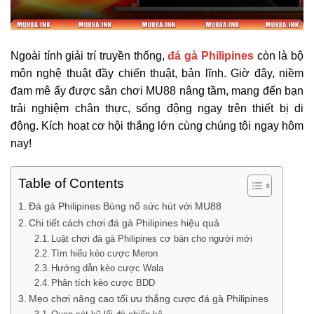
Ngoài tính giải trí truyền thống,
đá gà Philipines
còn là bộ
môn nghệ thuật đầy chiến thuật, bản lĩnh. Giờ đây, niềm
đam mê ấy được sân chơi MU88 nâng tầm, mang đến bạn
trải nghiệm chân thực, sống động ngay trên thiết bị di
động. Kích hoạt cơ hội thắng lớn cùng chúng tôi ngay hôm
nay!
Table of Contents
Đá gà Philipines Bùng nổ sức hút với MU88
Chi tiết cách chơi đá gà Philipines hiệu quả
Luật chơi đá gà Philipines cơ bản cho người mới
Tìm hiểu kèo cược Meron
Hướng dẫn kèo cược Wala
Phân tích kèo cược BDD
Mẹo chơi nâng cao tối ưu thắng cược đá gà Philipines