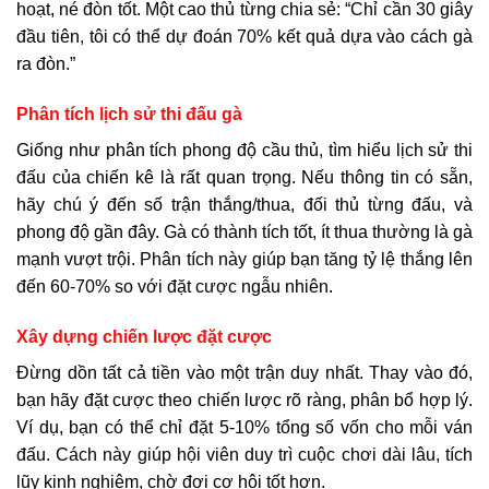
hoạt, né đòn tốt. Một cao thủ từng chia sẻ: “Chỉ cần 30 giây
đầu tiên, tôi có thể dự đoán 70% kết quả dựa vào cách gà
ra đòn.”
Phân tích lịch sử thi đấu gà
Giống như phân tích phong độ cầu thủ, tìm hiểu lịch sử thi
đấu của chiến kê là rất quan trọng. Nếu thông tin có sẵn,
hãy chú ý đến số trận thắng/thua, đối thủ từng đấu, và
phong độ gần đây. Gà có thành tích tốt, ít thua thường là gà
mạnh vượt trội. Phân tích này giúp bạn tăng tỷ lệ thắng lên
đến 60-70% so với đặt cược ngẫu nhiên.
Xây dựng chiến lược đặt cược
Đừng dồn tất cả tiền vào một trận duy nhất. Thay vào đó,
bạn hãy đặt cược theo chiến lược rõ ràng, phân bổ hợp lý.
Ví dụ, bạn có thể chỉ đặt 5-10% tổng số vốn cho mỗi ván
đấu. Cách này giúp hội viên duy trì cuộc chơi dài lâu, tích
lũy kinh nghiệm, chờ đợi cơ hội tốt hơn.