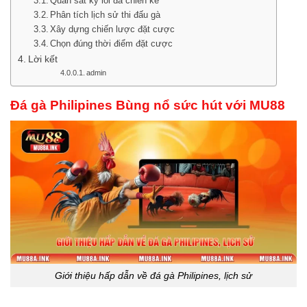
Quan sát kỹ lối đá chiến kê
Phân tích lịch sử thi đấu gà
Xây dựng chiến lược đặt cược
Chọn đúng thời điểm đặt cược
Lời kết
admin
Đá gà Philipines Bùng nổ sức hút với MU88
Giới thiệu hấp dẫn về đá gà Philipines, lịch sử