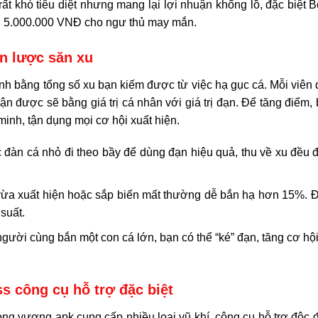
rất khó tiêu diệt nhưng mang lại lợi nhuận khổng lồ, đặc biệt 
 5.000.000 VNĐ cho ngư thủ may mắn.
n lược săn xu
h bằng tổng số xu bạn kiếm được từ việc hạ gục cá. Mỗi viên
nhận được sẽ bằng giá trị cá nhân với giá trị đạn. Để tăng điểm,
inh, tận dụng mọi cơ hội xuất hiện.
 đàn cá nhỏ đi theo bầy để dùng đạn hiệu quả, thu về xu đều 
vừa xuất hiện hoặc sắp biến mất thường dễ bắn hạ hơn 15%. 
suất.
gười cùng bắn một con cá lớn, bạn có thể “ké” đạn, tăng cơ hộ
ss công cụ hỗ trợ đặc biệt
ong vương apk cung cấp nhiều loại vũ khí, công cụ hỗ trợ độc 