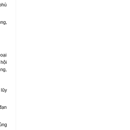
 phù
úng,
loại
 hội
ủng,
 lũy
đạn
ủng