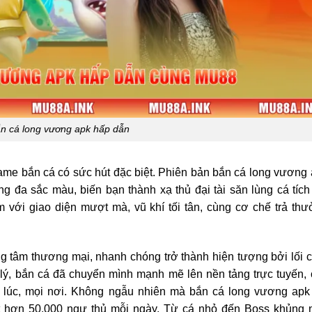
n cá long vương apk hấp dẫn
g game bắn cá có sức hút đặc biệt. Phiên bản bắn cá long vương
g đa sắc màu, biến bạn thành xạ thủ đại tài săn lùng cá tích
 với giao diện mượt mà, vũ khí tối tân, cùng cơ chế trả th
g tâm thương mại, nhanh chóng trở thành hiện tượng bởi lối 
lý, bắn cá đã chuyển mình mạnh mẽ lên nền tảng trực tuyến,
i lúc, mọi nơi. Không ngẫu nhiên mà bắn cá long vương apk
út hơn 50.000 ngư thủ mỗi ngày. Từ cá nhỏ đến Boss khủng 