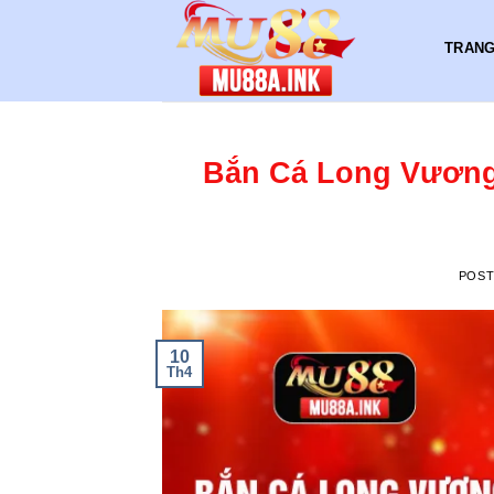
Skip
to
TRANG
content
Bắn Cá Long Vương
POS
10
Th4