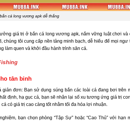
 bắn cá long vương apk dễ thắng
ưởng giá trị ở bắn cá long vương apk, nắm vững luật chơi và
8, chúng tôi cung cấp nền tảng minh bạch, dễ hiểu để mọi ngư 
ng làm quen và khởi đầu hành trình săn cá.
Fishing
cho tân binh
á giản đơn: Bạn sử dụng súng bắn các loài cá đang bơi trên
hất định, hạ gục cá, bạn sẽ nhận lại số xu tương ứng giá trị co
cá có giá trị cao càng tốt nhằm tối đa hóa lợi nhuận.
 nghiệm, bạn chọn phòng “Tập Sự” hoặc “Cao Thủ” với hạn 