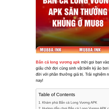
Bắn cá long vương apk
mời gọi bạn vào
giấu chờ đợi cùng sinh vật biển kỳ ảo bơ
đời với phần thưởng giá trị. Trải nghiệ
nay!
Table of Contents
Khám phá Bắn cá Long Vương APK
Hướng dẫn chơi Bắn cá Long Vương APK c