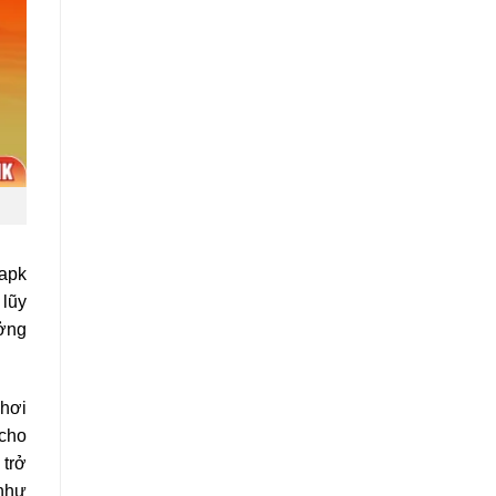
 apk
 lũy
ưởng
chơi
 cho
 trở
như