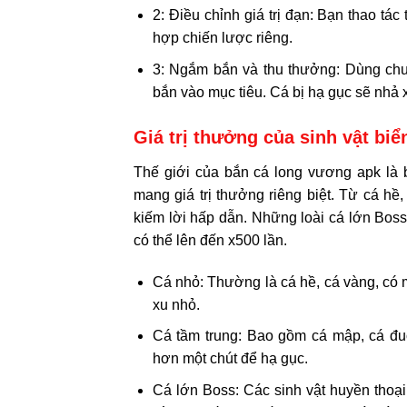
2: Điều chỉnh giá trị đạn: Bạn thao tác
hợp chiến lược riêng.
3: Ngắm bắn và thu thưởng: Dùng chuộ
bắn vào mục tiêu. Cá bị hạ gục sẽ nhả xu
Giá trị thưởng của sinh vật biể
Thế giới của bắn cá long vương apk là 
mang giá trị thưởng riêng biệt. Từ cá hề
kiếm lời hấp dẫn. Những loài cá lớn Bo
có thể lên đến x500 lần.
Cá nhỏ: Thường là cá hề, cá vàng, có m
xu nhỏ.
Cá tầm trung: Bao gồm cá mập, cá đu
hơn một chút để hạ gục.
Cá lớn Boss: Các sinh vật huyền tho