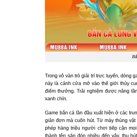
Bắ
Trong vô vàn trò giải trí trực tuyến, dòn
này là cánh cửa mở vào thế giới thủy cun
điểm thưởng. Trải nghiệm được nâng tầm
xanh chín.
Game bắn cá lần đầu xuất hiện ở các trun
giản đơn mà cuốn hút. Từ máy thùng vật 
phép hàng triệu người chơi tiếp cận mọ
thành tên săn đón nhiều đến vậy, thu h