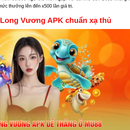
c thưởng lên đến x500 lần giá trị.
 Long Vương APK chuẩn xạ thủ