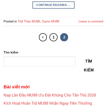
CONTINUE READING
→
Posted in
Thể Thao MU88
,
Game MU88
Leave a comment
1
2
Tìm kiếm
TÌM
KIẾM
Bài viết mới
Nạp Lần Đầu MU88 Ưu Đãi Khủng Cho Tân Thủ 2026
Kích Hoạt Hoàn Trả MU88 Nhận Ngay Tiền Thưởng