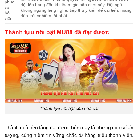
phục
đặt lên hàng đầu khi tham gia sân chơi này. Đội ngũ
vụ
không ngừng lắng nghe, tiếp thu ý kiến để cải tiến, mang
hội
đến trải nghiệm tốt nhất.
viên
Thành tựu nổi bật MU88 đã đạt được
Thành tựu nổi bật của nhà cái
Thành quả nền tảng đạt được hôm nay là những con số ấn
tượng, cùng niềm tin vững chắc từ hàng triệu thành viên.