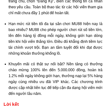
trang chủ, chọn “Đăng Ký”, điền các thông tin cá nhân
theo yêu cầu. Toàn bộ thao tác từ các hội viên tham gia
chỉ mất chưa đầy 1 phút để hoàn tất.
Hạn mức rút tiền tối đa tại sân chơi MU88 hiện nay là
bao nhiêu? MU88 cho phép người chơi rút số tiền lớn,
lên đến hàng tỷ đồng mỗi ngày, không giới hạn dòng
tiền khi hội viên thắng lớn. Điều đó khẳng định tiềm lực
tài chính vượt trội. Bạn an tâm tuyệt đối khi đạt được
những khoản thưởng khổng lồ.
Khuyến mãi có thật sự nổi bật? Nền tảng có thưởng
chào mừng 100% lên đến 5.000.000 đồng, hoàn trả
1.2% mỗi ngày không giới hạn, thưởng nạp lại 5% hàng
ngày cùng nhiều ưu đãi VIP khác. Các chương trình
được cập nhật liên tục để tiếp cận đa dạng hội viên mới
đến người lâu năm.
Lời kết