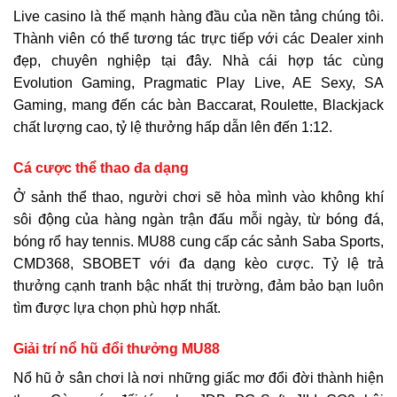
Live casino là thế mạnh hàng đầu của nền tảng chúng tôi.
Thành viên có thể tương tác trực tiếp với các Dealer xinh
đẹp, chuyên nghiệp tại đây. Nhà cái hợp tác cùng
Evolution Gaming, Pragmatic Play Live, AE Sexy, SA
Gaming, mang đến các bàn Baccarat, Roulette, Blackjack
chất lượng cao, tỷ lệ thưởng hấp dẫn lên đến 1:12.
Cá cược thể thao đa dạng
Ở sảnh thể thao, người chơi sẽ hòa mình vào không khí
sôi động của hàng ngàn trận đấu mỗi ngày, từ bóng đá,
bóng rổ hay tennis. MU88 cung cấp các sảnh Saba Sports,
CMD368, SBOBET với đa dạng kèo cược. Tỷ lệ trả
thưởng cạnh tranh bậc nhất thị trường, đảm bảo bạn luôn
tìm được lựa chọn phù hợp nhất.
Giải trí nổ hũ đổi thưởng MU88
Nổ hũ ở sân chơi là nơi những giấc mơ đổi đời thành hiện