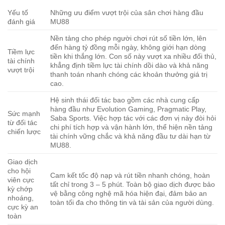
Yếu tố
Những ưu điểm vượt trội của sân chơi hàng đầu
đánh giá
MU88
Nền tảng cho phép người chơi rút số tiền lớn, lên
đến hàng tỷ đồng mỗi ngày, không giới hạn dòng
Tiềm lực
tiền khi thắng lớn. Con số này vượt xa nhiều đối thủ,
tài chính
khẳng định tiềm lực tài chính dồi dào và khả năng
vượt trội
thanh toán nhanh chóng các khoản thưởng giá trị
cao.
Hệ sinh thái đối tác bao gồm các nhà cung cấp
hàng đầu như Evolution Gaming, Pragmatic Play,
Sức mạnh
Saba Sports. Việc hợp tác với các đơn vị này đòi hỏi
từ đối tác
chi phí tích hợp và vận hành lớn, thể hiện nền tảng
chiến lược
tài chính vững chắc và khả năng đầu tư dài hạn từ
MU88.
Giao dịch
cho hội
Cam kết tốc độ nạp và rút tiền nhanh chóng, hoàn
viên cực
tất chỉ trong 3 – 5 phút. Toàn bộ giao dịch được bảo
kỳ chớp
vệ bằng công nghệ mã hóa hiện đại, đảm bảo an
nhoáng,
toàn tối đa cho thông tin và tài sản của người dùng.
cực kỳ an
toàn