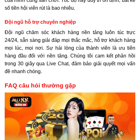
của mình cùng sân chơi. Tốc độ này duy trì ổn định, bất kể
số tiền hội viên rút là bao nhiêu.
Đội ngũ hỗ trợ chuyên nghiệp
Đội ngũ chăm sóc khách hàng nền tảng luôn túc trực
24/24, sẵn sàng giải đáp mọi thắc mắc, hỗ trợ khách hàng
mọi lúc, mọi nơi. Sự hài lòng của thành viên là ưu tiên
hàng đầu đối với nền tảng. Chúng tôi cam kết phản hồi
trong 30 giây qua Live Chat, đảm bảo giải quyết mọi vấn
đề nhanh chóng.
FAQ câu hỏi thường gặp