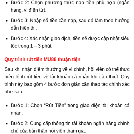
Bước 2: Chọn phương thức nạp tiền phù hợp (ngân
hàng, ví điện tử).
Bước 3: Nhập số tiền cần nạp, sau đó làm theo hướng
dẫn hiển thị.
Bước 4: Xác nhận giao dịch, tiền sẽ được cập nhật siêu
tốc trong 1 – 3 phút.
Quy trình rút tiền MU88 thuận tiện
Sau khi nhận điểm thưởng về vì chính, hội viên có thể thực
hiện lệnh rút tiền về tài khoản cá nhân khi cần thiết. Quy
trình này bao gồm 4 bước đơn giản cần thao tác chính xác
như sau:
Bước 1: Chọn “Rút Tiền” trong giao diện tài khoản cá
nhân.
Bước 2: Cung cấp thông tin tài khoản ngân hàng chính
chủ của bản thân hội viên tham gia.