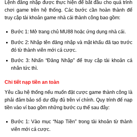
Lệnh đăng nhập được thực hiện để bắt đầu cho quá trình
chơi game trên hệ thống. Các bước cần hoàn thành để
truy cập tài khoản game nhà cái thành công bao gồm:
Bước 1: Mở trang chủ MU88 hoặc ứng dụng nhà cái.
Bước 2: Nhập tên đăng nhập và mật khẩu đã tạo trước
đó từ thành viên mới cá cược.
Bước 3: Nhấn “Đăng Nhập” để truy cập tài khoản cá
nhân tức thì.
Chi tiết nạp tiền an toàn
Yêu cầu hệ thống nếu muốn đặt cược game thành công là
phải đảm bảo số dư đầy đủ trên ví chính. Quy trình để nạp
tiền vào ví bao gồm những bước cụ thể sau đây:
Bước 1: Vào mục “Nạp Tiền” trong tài khoản từ thành
viên mới cá cược.