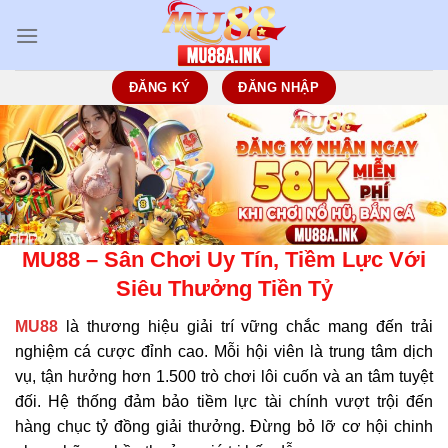
Skip
to
content
ĐĂNG KÝ
ĐĂNG NHẬP
MU88 – Sân Chơi Uy Tín, Tiềm Lực Với
Siêu Thưởng Tiền Tỷ
MU88
là thương hiệu giải trí vững chắc mang đến trải
nghiệm cá cược đỉnh cao. Mỗi hội viên là trung tâm dịch
vụ, tận hưởng hơn 1.500 trò chơi lôi cuốn và an tâm tuyệt
đối. Hệ thống đảm bảo tiềm lực tài chính vượt trội đến
hàng chục tỷ đồng giải thưởng. Đừng bỏ lỡ cơ hội chinh