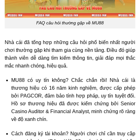
FAQ câu hỏi thường gặp về MU88
Nhà cái đã tổng hợp những câu hỏi phổ biến nhất người
chơi thường gặp khi tham gia cùng nền tảng. Điều đó giúp
thành viên dễ dàng tìm kiếm thông tin, giải đáp mọi thắc
mắc nhanh chóng, hiệu quả.
MU88 có uy tín không? Chắc chắn rồi! Nhà cái là
thương hiệu có 16 năm kinh nghiệm, được cấp phép
bởi PAGCOR, đảm bảo tính hợp pháp, uy tín tuyệt đối.
Hồ sơ thương hiệu đã được kiểm chứng bởi Senior
Casino Auditor & Financial Analyst, minh chứng rõ ràng
về độ xanh chín.
Cách đăng ký tài khoản? Người chơi chỉ cần truy cập