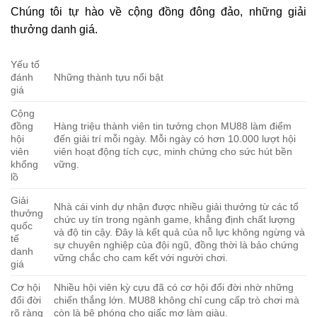
Chúng tôi tự hào về cộng đồng đông đảo, những giải
thưởng danh giá.
Yếu tố
đánh
Những thành tựu nổi bật
giá
Cộng
đồng
Hàng triệu thành viên tin tưởng chọn MU88 làm điểm
hội
đến giải trí mỗi ngày. Mỗi ngày có hơn 10.000 lượt hội
viên
viên hoạt động tích cực, minh chứng cho sức hút bền
khổng
vững.
lồ
Giải
Nhà cái vinh dự nhận được nhiều giải thưởng từ các tổ
thưởng
chức uy tín trong ngành game, khẳng định chất lượng
quốc
và độ tin cậy. Đây là kết quả của nỗ lực không ngừng và
tế
sự chuyên nghiệp của đội ngũ, đồng thời là bảo chứng
danh
vững chắc cho cam kết với người chơi.
giá
Cơ hội
Nhiều hội viên kỳ cựu đã có cơ hội đổi đời nhờ những
đổi đời
chiến thắng lớn. MU88 không chỉ cung cấp trò chơi mà
rõ ràng
còn là bệ phóng cho giấc mơ làm giàu.