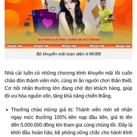
Bộ khuyến mãi toàn diện ở MU88
Nhà cái luôn có những chương trình khuyến mãi lôi cuốn
chào đón thành viên mới, cùng tri ân người chơi thân thiết.
Cơ hội nhận thưởng lớn đang chờ đợi khách hàng, giúp
tối ưu hóa nguồn vốn, tăng khả năng chiến thắng.
Thưởng chào mừng giá trị: Thành viên mới sẽ nhận
ngay mức thưởng 100% tiền nạp đầu tiên, giá trị lên
đến 5.000.000 đồng khi tham gia cùng chúng tôi. Đây là
khởi đầu hoàn hảo, bệ phóng vững chắc cho hành trình