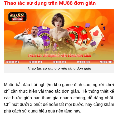
Thao tác sử dụng trên MU88 đơn giản
Thao tác sử dụng ở nền tảng đơn giản
Muốn bắt đầu trải nghiệm kho game đỉnh cao, người chơi
chỉ cần thực hiện vài thao tác đơn giản. Hệ thống thiết kế
các bước giúp bạn tham gia nhanh chóng, dễ dàng nhất.
Chỉ mất dưới 3 phút để hoàn tất mọi bước, hãy cùng khám
phá cách sử dụng hiệu quả nền tảng này.