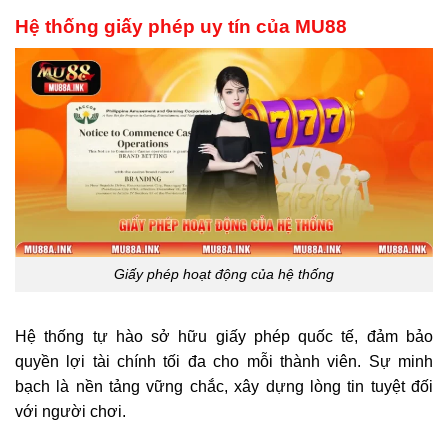
Hệ thống giấy phép uy tín của MU88
Giấy phép hoạt động của hệ thống
Hệ thống tự hào sở hữu giấy phép quốc tế, đảm bảo
quyền lợi tài chính tối đa cho mỗi thành viên. Sự minh
bạch là nền tảng vững chắc, xây dựng lòng tin tuyệt đối
với người chơi.