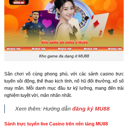
Kho game đa dạng ở MU88
Sân chơi vô cùng phong phú, với các sảnh casino trực
tuyến sôi động, thể thao kịch tính, nổ hũ đổi thưởng, xổ số
may mắn. Mỗi danh mục đầu tư kỹ lưỡng, mang đến trải
nghiệm tuyệt vời, mãn nhãn nhất.
Xem thêm: Hướng dẫn
đăng ký MU88
Sảnh trực tuyến live Casino trên nền tảng MU88