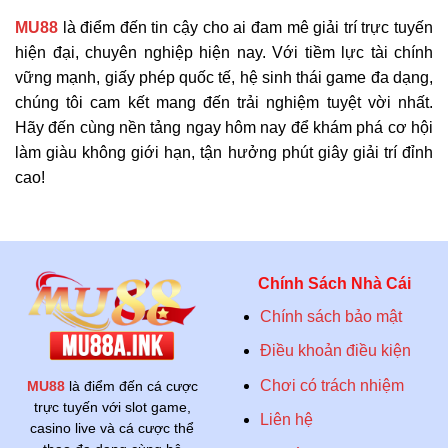
MU88
là điểm đến tin cậy cho ai đam mê giải trí trực tuyến
hiện đại, chuyên nghiệp hiện nay. Với tiềm lực tài chính
vững mạnh, giấy phép quốc tế, hệ sinh thái game đa dạng,
chúng tôi cam kết mang đến trải nghiệm tuyệt vời nhất.
Hãy đến cùng nền tảng ngay hôm nay để khám phá cơ hội
làm giàu không giới hạn, tận hưởng phút giây giải trí đỉnh
cao!
Chính Sách Nhà Cái
Chính sách bảo mật
Điều khoản điều kiện
Chơi có trách nhiệm
MU88
là điểm đến cá cược
trực tuyến với slot game,
Liên hệ
casino live và cá cược thể