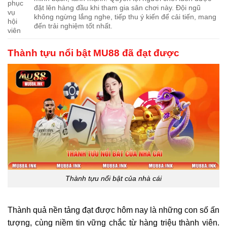
phục
đặt lên hàng đầu khi tham gia sân chơi này. Đội ngũ
vụ
không ngừng lắng nghe, tiếp thu ý kiến để cải tiến, mang
hội
đến trải nghiệm tốt nhất.
viên
Thành tựu nổi bật MU88 đã đạt được
Thành tựu nổi bật của nhà cái
Thành quả nền tảng đạt được hôm nay là những con số ấn
tượng, cùng niềm tin vững chắc từ hàng triệu thành viên.