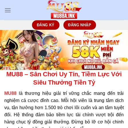
Skip
to
content
ĐĂNG KÝ
ĐĂNG NHẬP
MU88 – Sân Chơi Uy Tín, Tiềm Lực Với
Siêu Thưởng Tiền Tỷ
MU88
là thương hiệu giải trí vững chắc mang đến trải
nghiệm cá cược đỉnh cao. Mỗi hội viên là trung tâm dịch
vụ, tận hưởng hơn 1.500 trò chơi lôi cuốn và an tâm tuyệt
đối. Hệ thống đảm bảo tiềm lực tài chính vượt trội đến
hàng chục tỷ đồng giải thưởng. Đừng bỏ lỡ cơ hội chinh