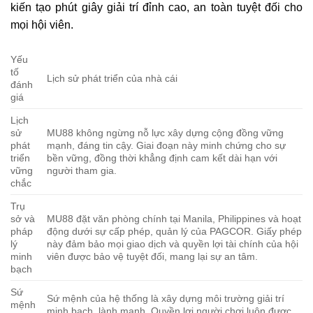
kiến tạo phút giây giải trí đỉnh cao, an toàn tuyệt đối cho
mọi hội viên.
Yếu
tố
Lịch sử phát triển của nhà cái
đánh
giá
Lịch
sử
MU88 không ngừng nỗ lực xây dựng cộng đồng vững
phát
mạnh, đáng tin cậy. Giai đoạn này minh chứng cho sự
triển
bền vững, đồng thời khẳng định cam kết dài hạn với
vững
người tham gia.
chắc
Trụ
sở và
MU88 đặt văn phòng chính tại Manila, Philippines và hoạt
pháp
động dưới sự cấp phép, quản lý của PAGCOR. Giấy phép
lý
này đảm bảo mọi giao dịch và quyền lợi tài chính của hội
minh
viên được bảo vệ tuyệt đối, mang lại sự an tâm.
bạch
Sứ
Sứ mệnh của hệ thống là xây dựng môi trường giải trí
mệnh
minh bạch, lành mạnh. Quyền lợi người chơi luôn được