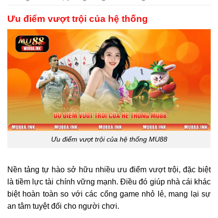
Ưu điểm vượt trội của hệ thống
Ưu điểm vượt trội của hệ thống MU88
Nền tảng tự hào sở hữu nhiều ưu điểm vượt trội, đặc biệt
là tiềm lực tài chính vững mạnh. Điều đó giúp nhà cái khác
biệt hoàn toàn so với các cổng game nhỏ lẻ, mang lại sự
an tâm tuyệt đối cho người chơi.