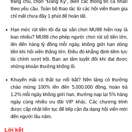
trang chủ, chọn “Đăng Ký”, điền các thông tin cá nhân
theo yêu cầu. Toàn bộ thao tác từ các hội viên tham gia
chỉ mất chưa đầy 1 phút để hoàn tất.
Hạn mức rút tiền tối đa tại sân chơi MU88 hiện nay là
bao nhiêu? MU88 cho phép người chơi rút số tiền lớn,
lên đến hàng tỷ đồng mỗi ngày, không giới hạn dòng
tiền khi hội viên thắng lớn. Điều đó khẳng định tiềm lực
tài chính vượt trội. Bạn an tâm tuyệt đối khi đạt được
những khoản thưởng khổng lồ.
Khuyến mãi có thật sự nổi bật? Nền tảng có thưởng
chào mừng 100% lên đến 5.000.000 đồng, hoàn trả
1.2% mỗi ngày không giới hạn, thưởng nạp lại 5% hàng
ngày cùng nhiều ưu đãi VIP khác. Các chương trình
được cập nhật liên tục để tiếp cận đa dạng hội viên mới
đến người lâu năm.
Lời kết